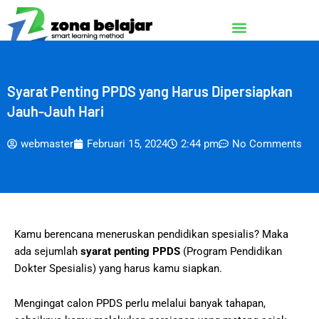
Lewati
ke
konten
Syarat Penting PPDS yang Harus Dipersiapkan
Jauh-Jauh Hari
webmaster
Februari 15, 2024
2:44 pm
No Comments
Kamu berencana meneruskan pendidikan spesialis? Maka
ada sejumlah
syarat penting PPDS
(Program Pendidikan
Dokter Spesialis) yang harus kamu siapkan.
Mengingat calon PPDS perlu melalui banyak tahapan,