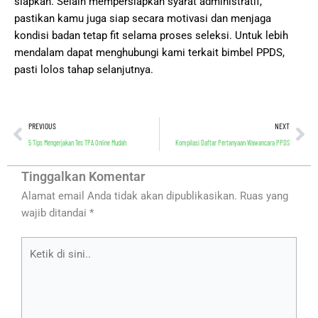
siapkan. Selain mempersiapkan syarat administratif,
pastikan kamu juga siap secara motivasi dan menjaga
kondisi badan tetap fit selama proses seleksi. Untuk lebih
mendalam dapat menghubungi kami terkait bimbel PPDS,
pasti lolos tahap selanjutnya.
Prev
Ne
PREVIOUS
NEXT
5 Tips Mengerjakan Tes TPA Online Mudah
Kompilasi Daftar Pertanyaan Wawancara PPDS
Tinggalkan Komentar
Alamat email Anda tidak akan dipublikasikan.
Ruas yang
wajib ditandai
*
Ketik
di
sini..