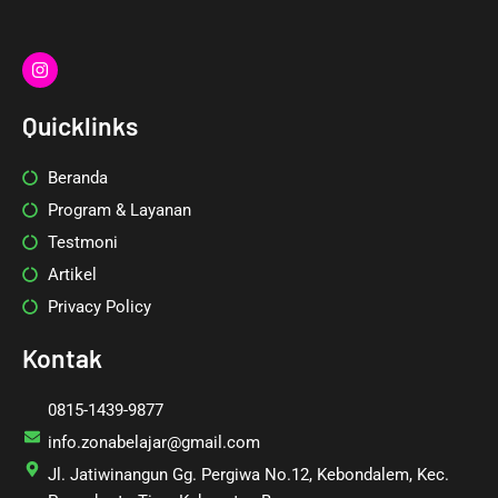
I
n
s
t
Quicklinks
a
g
r
Beranda
a
m
Program & Layanan
Testmoni
Artikel
Privacy Policy
Kontak
0815-1439-9877
info.zonabelajar@gmail.com
Jl. Jatiwinangun Gg. Pergiwa No.12, Kebondalem, Kec.