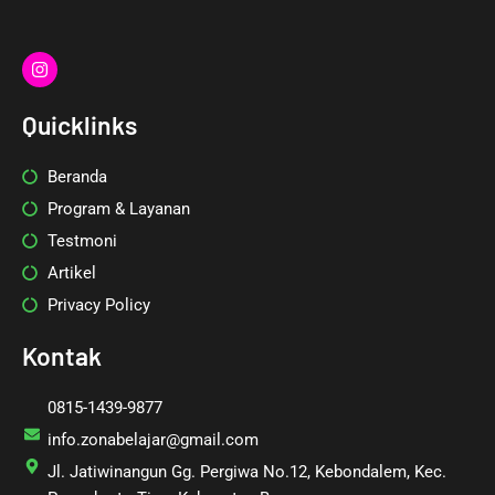
I
n
s
t
Quicklinks
a
g
r
Beranda
a
m
Program & Layanan
Testmoni
Artikel
Privacy Policy
Kontak
0815-1439-9877
info.zonabelajar@gmail.com
Jl. Jatiwinangun Gg. Pergiwa No.12, Kebondalem, Kec.