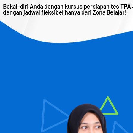
Bekali diri Anda dengan kursus persiapan tes TPA
dengan jadwal fleksibel hanya dari Zona Belajar!