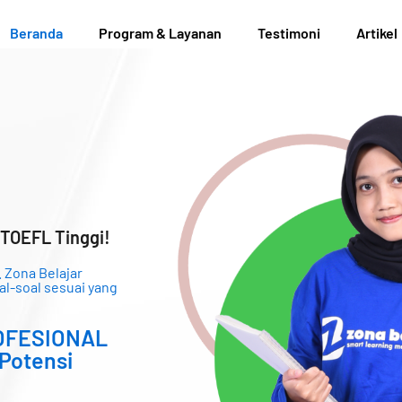
Beranda
Program & Layanan
Testimoni
Artikel
 TOEFL Tinggi!
 Zona Belajar
l-soal sesuai yang
ROFESIONAL
Potensi