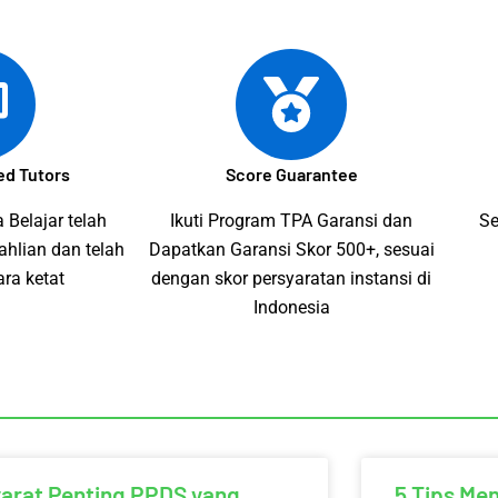
ed Tutors
Score Guarantee
 Belajar telah
Ikuti Program TPA Garansi dan
Se
eahlian dan telah
Dapatkan Garansi Skor 500+, sesuai
ara ketat
dengan skor persyaratan instansi di
Indonesia
arat Penting PPDS yang
5 Tips Me