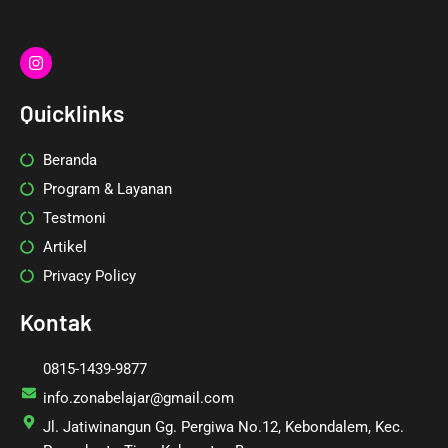
I
n
s
t
Quicklinks
a
g
r
Beranda
a
m
Program & Layanan
Testmoni
Artikel
Privacy Policy
Kontak
0815-1439-9877
info.zonabelajar@gmail.com
Jl. Jatiwinangun Gg. Pergiwa No.12, Kebondalem, Kec.