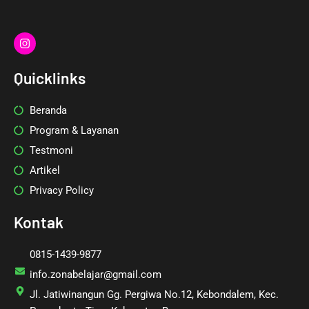
I
n
s
t
Quicklinks
a
g
r
Beranda
a
m
Program & Layanan
Testmoni
Artikel
Privacy Policy
Kontak
0815-1439-9877
info.zonabelajar@gmail.com
Jl. Jatiwinangun Gg. Pergiwa No.12, Kebondalem, Kec.