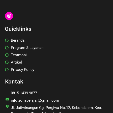
I
n
s
t
Quicklinks
a
g
r
Beranda
a
m
Program & Layanan
Testmoni
Artikel
Privacy Policy
Kontak
0815-1439-9877
info.zonabelajar@gmail.com
Jl. Jatiwinangun Gg. Pergiwa No.12, Kebondalem, Kec.