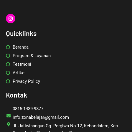
I
n
s
t
Quicklinks
a
g
r
Beranda
a
m
Program & Layanan
Testmoni
Artikel
Privacy Policy
Kontak
0815-1439-9877
info.zonabelajar@gmail.com
Jl. Jatiwinangun Gg. Pergiwa No.12, Kebondalem, Kec.