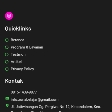
I
n
s
t
Quicklinks
a
g
r
Beranda
a
m
Program & Layanan
Testmoni
Artikel
Privacy Policy
Kontak
0815-1439-9877
info.zonabelajar@gmail.com
Jl. Jatiwinangun Gg. Pergiwa No.12, Kebondalem, Kec.