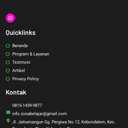
I
n
s
t
Quicklinks
a
g
r
Beranda
a
m
Program & Layanan
Testmoni
Artikel
Privacy Policy
Kontak
0815-1439-9877
info.zonabelajar@gmail.com
Jl. Jatiwinangun Gg. Pergiwa No.12, Kebondalem, Kec.