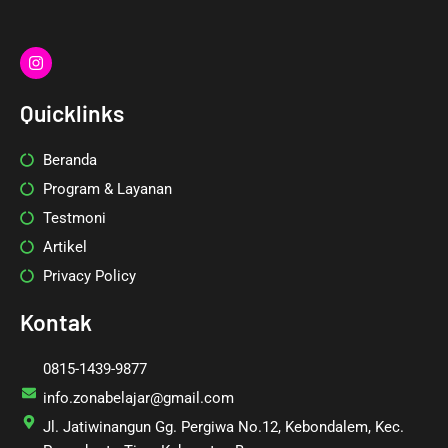
I
n
s
t
Quicklinks
a
g
r
Beranda
a
m
Program & Layanan
Testmoni
Artikel
Privacy Policy
Kontak
0815-1439-9877
info.zonabelajar@gmail.com
Jl. Jatiwinangun Gg. Pergiwa No.12, Kebondalem, Kec.