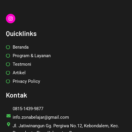
I
n
s
t
Quicklinks
a
g
r
Beranda
a
m
Program & Layanan
Testmoni
Artikel
Privacy Policy
Kontak
0815-1439-9877
info.zonabelajar@gmail.com
Jl. Jatiwinangun Gg. Pergiwa No.12, Kebondalem, Kec.