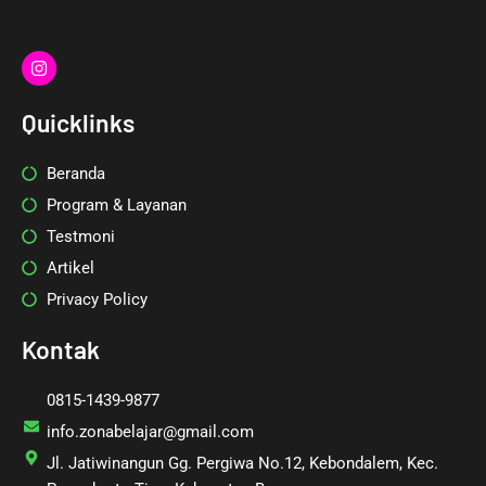
I
n
s
t
Quicklinks
a
g
r
Beranda
a
m
Program & Layanan
Testmoni
Artikel
Privacy Policy
Kontak
0815-1439-9877
info.zonabelajar@gmail.com
Jl. Jatiwinangun Gg. Pergiwa No.12, Kebondalem, Kec.