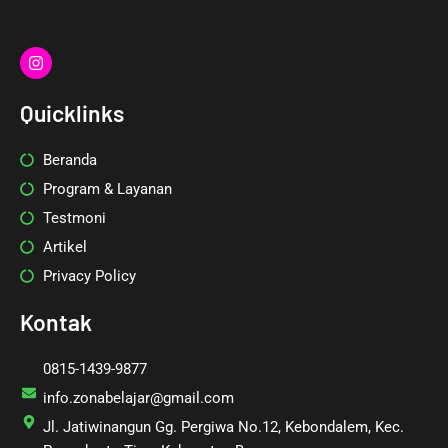
I
n
s
t
Quicklinks
a
g
r
Beranda
a
m
Program & Layanan
Testmoni
Artikel
Privacy Policy
Kontak
0815-1439-9877
info.zonabelajar@gmail.com
Jl. Jatiwinangun Gg. Pergiwa No.12, Kebondalem, Kec.