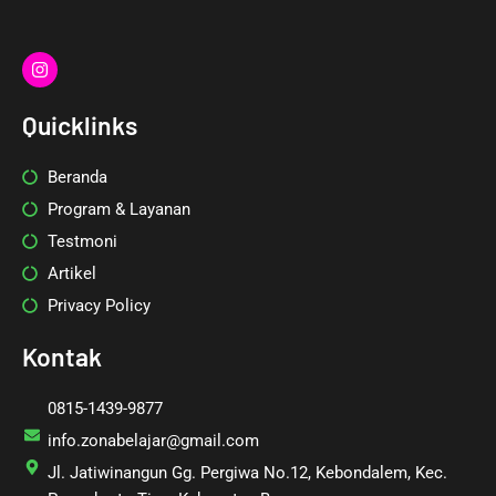
I
n
s
t
Quicklinks
a
g
r
Beranda
a
m
Program & Layanan
Testmoni
Artikel
Privacy Policy
Kontak
0815-1439-9877
info.zonabelajar@gmail.com
Jl. Jatiwinangun Gg. Pergiwa No.12, Kebondalem, Kec.