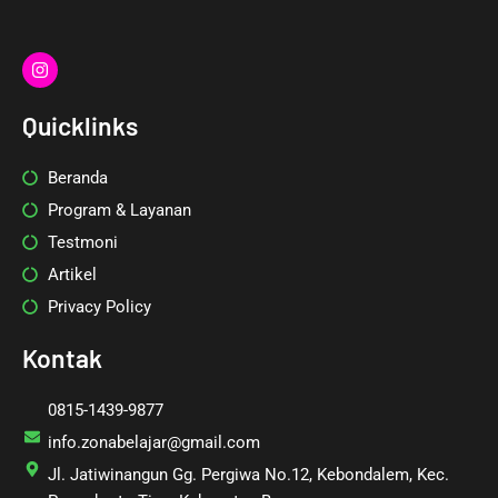
I
n
s
t
Quicklinks
a
g
r
Beranda
a
m
Program & Layanan
Testmoni
Artikel
Privacy Policy
Kontak
0815-1439-9877
info.zonabelajar@gmail.com
Jl. Jatiwinangun Gg. Pergiwa No.12, Kebondalem, Kec.