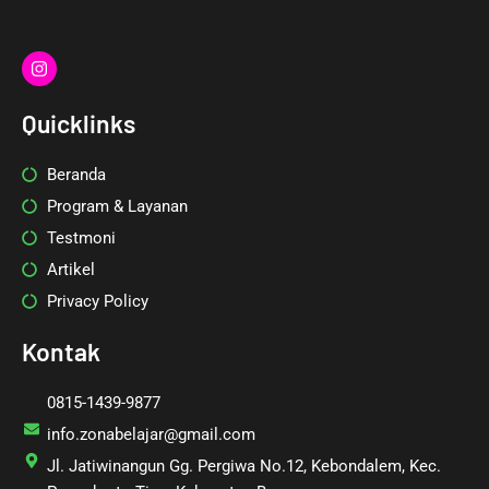
I
n
s
t
Quicklinks
a
g
r
Beranda
a
m
Program & Layanan
Testmoni
Artikel
Privacy Policy
Kontak
0815-1439-9877
info.zonabelajar@gmail.com
Jl. Jatiwinangun Gg. Pergiwa No.12, Kebondalem, Kec.