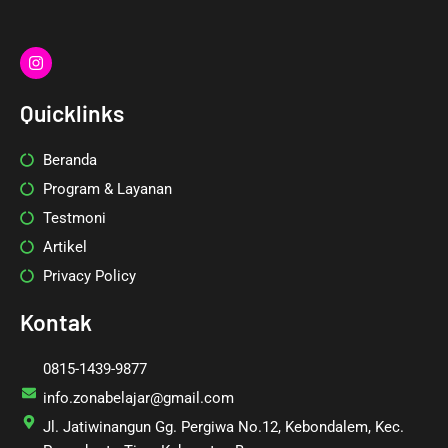
I
n
s
t
Quicklinks
a
g
r
Beranda
a
m
Program & Layanan
Testmoni
Artikel
Privacy Policy
Kontak
0815-1439-9877
info.zonabelajar@gmail.com
Jl. Jatiwinangun Gg. Pergiwa No.12, Kebondalem, Kec.