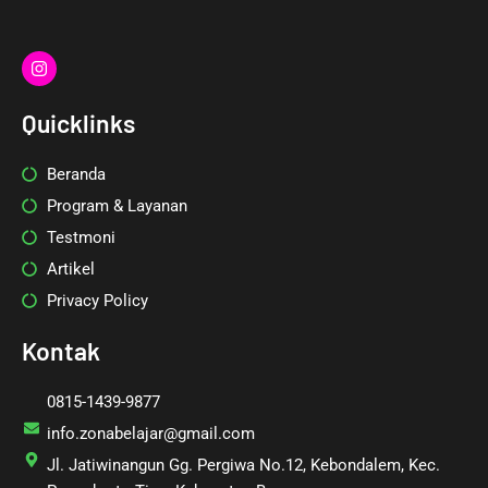
I
n
s
t
Quicklinks
a
g
r
Beranda
a
m
Program & Layanan
Testmoni
Artikel
Privacy Policy
Kontak
0815-1439-9877
info.zonabelajar@gmail.com
Jl. Jatiwinangun Gg. Pergiwa No.12, Kebondalem, Kec.