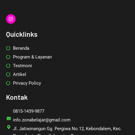
I
n
s
t
Quicklinks
a
g
r
Beranda
a
m
Program & Layanan
Testmoni
Artikel
Privacy Policy
Kontak
0815-1439-9877
info.zonabelajar@gmail.com
Jl. Jatiwinangun Gg. Pergiwa No.12, Kebondalem, Kec.