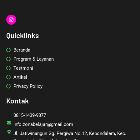
I
n
s
t
Quicklinks
a
g
r
Beranda
a
m
Program & Layanan
Testmoni
Artikel
Privacy Policy
Kontak
0815-1439-9877
info.zonabelajar@gmail.com
Jl. Jatiwinangun Gg. Pergiwa No.12, Kebondalem, Kec.