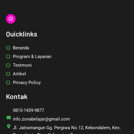
I
n
s
t
Quicklinks
a
g
r
Beranda
a
m
Program & Layanan
Testmoni
Artikel
Privacy Policy
Kontak
0815-1439-9877
info.zonabelajar@gmail.com
Jl. Jatiwinangun Gg. Pergiwa No.12, Kebondalem, Kec.