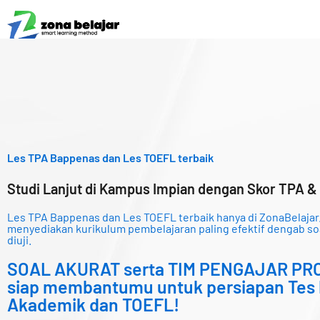
Lewati
ke
konten
Les TPA Bappenas dan Les TOEFL terbaik
Studi Lanjut di Kampus Impian dengan Skor TPA &
Les TPA Bappenas dan Les TOEFL terbaik hanya di ZonaBelajar.
menyediakan kurikulum pembelajaran paling efektif dengab soa
diuji.
SOAL AKURAT serta TIM PENGAJAR P
siap membantumu untuk persiapan Tes 
Akademik dan TOEFL!