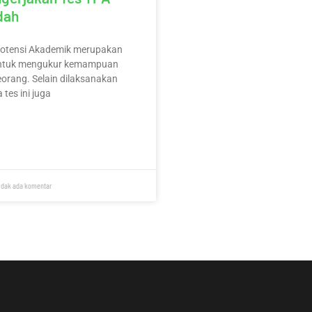
dah
Potensi Akademik merupakan
 untuk mengukur kemampuan
seorang. Selain dilaksanakan
a tes ini juga
idak ada komentar