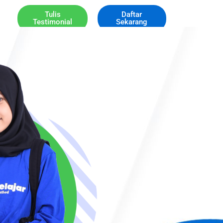
Tulis
Daftar
Testimonial
Sekarang