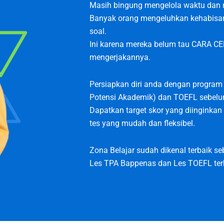
Masih bingung mengelola waktu dan 
Banyak orang mengeluhkan kehabisa
soal.
jktjktslot
Ini karena mereka belum tau CARA C
mengerjakannya.
Persiapkan diri anda dengan program 
Potensi Akademik) dan TOEFL sebelu
Dapatkan target skor yang diinginka
tes yang mudah dan fleksibel.
Zona Belajar sudah dikenal terbaik s
Les TPA Bappenas dan Les TOEFL te