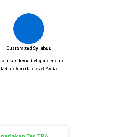
Customized Syllabus
suaikan tema belajar dengan
kebutuhan dan level Anda
ngerjakan Tes TPA