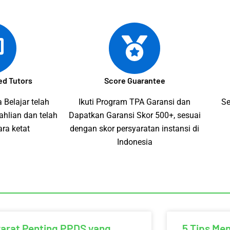
ed Tutors
Score Guarantee
 Belajar telah
Ikuti Program TPA Garansi dan
Se
eahlian dan telah
Dapatkan Garansi Skor 500+, sesuai
ara ketat
dengan skor persyaratan instansi di
Indonesia
arat Penting PPDS yang
5 Tips Me