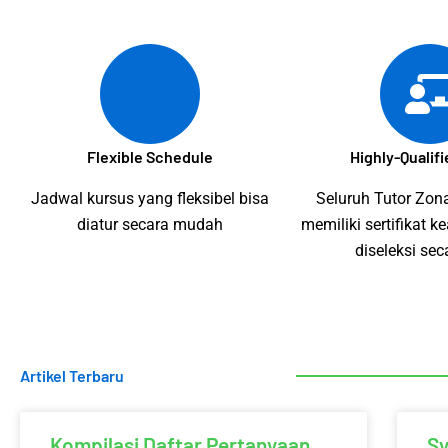
Flexible Schedule
Highly-Qualifi
Jadwal kursus yang fleksibel bisa
Seluruh Tutor Zona
diatur secara mudah
memiliki sertifikat k
diseleksi sec
Artikel Terbaru
Kompilasi Daftar Pertanyaan
Sy