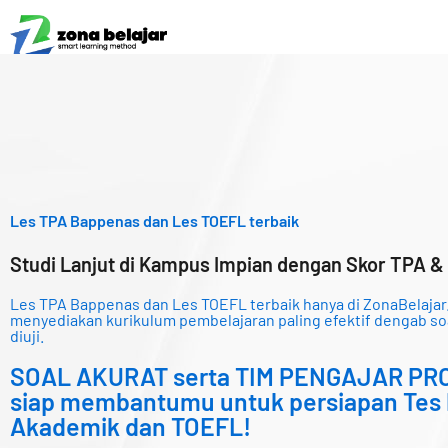
Lewati
ke
konten
Les TPA Bappenas dan Les TOEFL terbaik
Studi Lanjut di Kampus Impian dengan Skor TPA &
Les TPA Bappenas dan Les TOEFL terbaik hanya di ZonaBelajar.
menyediakan kurikulum pembelajaran paling efektif dengab soa
diuji.
SOAL AKURAT serta TIM PENGAJAR P
siap membantumu untuk persiapan Tes 
Akademik dan TOEFL!