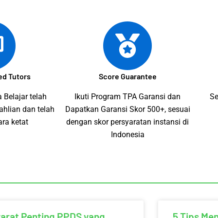
ed Tutors
Score Guarantee
 Belajar telah
Ikuti Program TPA Garansi dan
Se
eahlian dan telah
Dapatkan Garansi Skor 500+, sesuai
ara ketat
dengan skor persyaratan instansi di
Indonesia
arat Penting PPDS yang
5 Tips Me