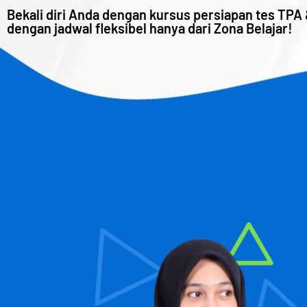
Bekali diri Anda dengan kursus persiapan tes TPA
dengan jadwal fleksibel hanya dari Zona Belajar!