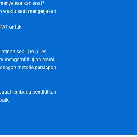
menyelesaikan soal?
n waktu saat mengerjakan
EPAT untuk
latihan soal TPA (Tes
m mengambil ujian resmi.
n dengan metode persiapan
ebagai lembaga pendidikan
rbaik