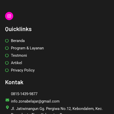
I
n
s
t
Quicklinks
a
g
r
Beranda
a
m
Program & Layanan
Testmoni
Artikel
Privacy Policy
Kontak
0815-1439-9877
info.zonabelajar@gmail.com
Jl. Jatiwinangun Gg. Pergiwa No.12, Kebondalem, Kec.