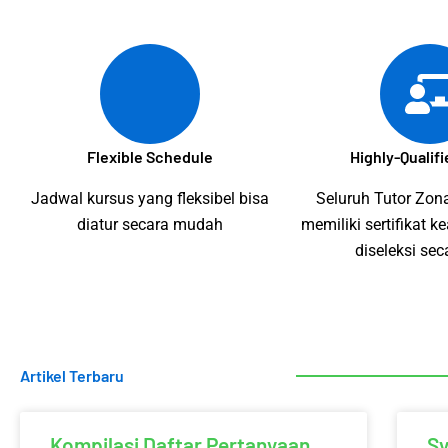
Flexible Schedule
Highly-Qualifi
Jadwal kursus yang fleksibel bisa
Seluruh Tutor Zona
diatur secara mudah
memiliki sertifikat k
diseleksi sec
Artikel Terbaru
Kompilasi Daftar Pertanyaan
Sy