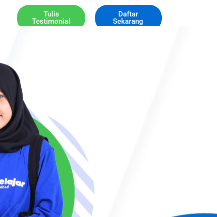
Tulis
Daftar
Testimonial
Sekarang