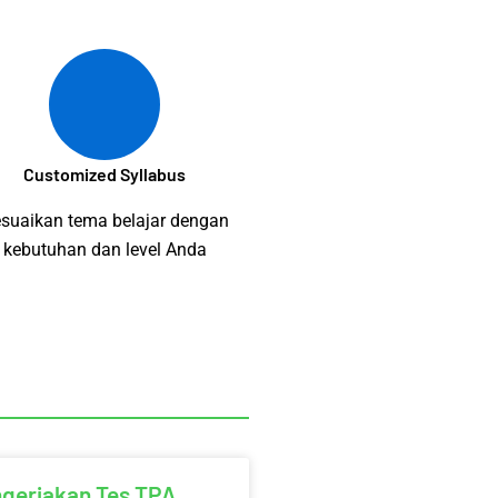
Customized Syllabus
suaikan tema belajar dengan
kebutuhan dan level Anda
ngerjakan Tes TPA