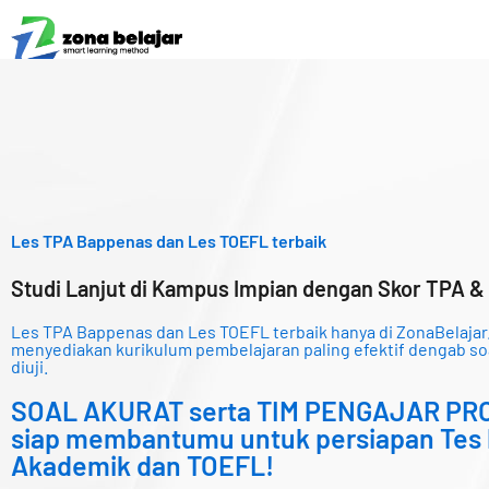
Lewati
ke
konten
Les TPA Bappenas dan Les TOEFL terbaik
Studi Lanjut di Kampus Impian dengan Skor TPA &
Les TPA Bappenas dan Les TOEFL terbaik hanya di ZonaBelajar.
menyediakan kurikulum pembelajaran paling efektif dengab soa
diuji.
SOAL AKURAT serta TIM PENGAJAR P
siap membantumu untuk persiapan Tes 
Akademik dan TOEFL!