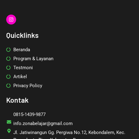
I
n
s
t
Quicklinks
a
g
r
Beranda
a
m
Program & Layanan
Testmoni
Artikel
Privacy Policy
Kontak
0815-1439-9877
info.zonabelajar@gmail.com
Jl. Jatiwinangun Gg. Pergiwa No.12, Kebondalem, Kec.