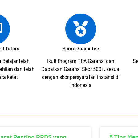
ed Tutors
Score Guarantee
 Belajar telah
Ikuti Program TPA Garansi dan
Se
eahlian dan telah
Dapatkan Garansi Skor 500+, sesuai
ara ketat
dengan skor persyaratan instansi di
Indonesia
arat Penting PPDS yang
5 Tips Me