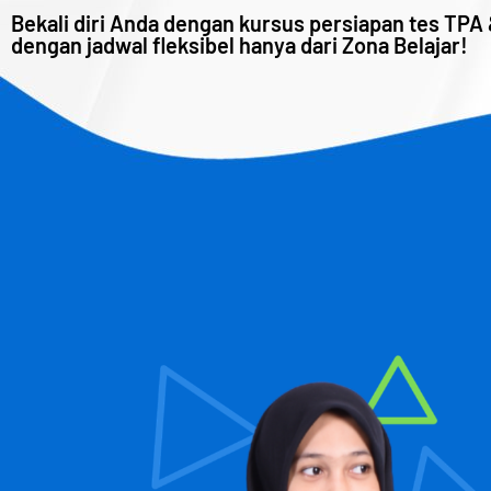
Bekali diri Anda dengan kursus persiapan tes TPA
dengan jadwal fleksibel hanya dari Zona Belajar!