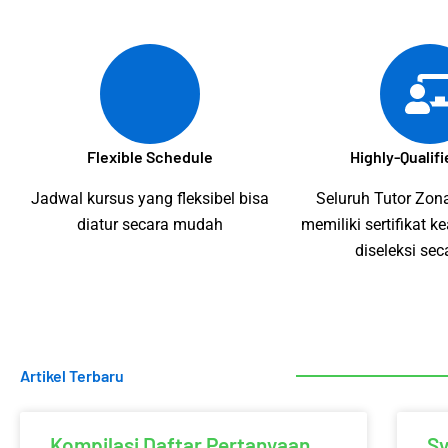
Flexible Schedule
Highly-Qualifi
Jadwal kursus yang fleksibel bisa
Seluruh Tutor Zona
diatur secara mudah
memiliki sertifikat k
diseleksi sec
Artikel Terbaru
Kompilasi Daftar Pertanyaan
Sy