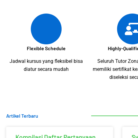
Flexible Schedule
Highly-Qualifi
Jadwal kursus yang fleksibel bisa
Seluruh Tutor Zona
diatur secara mudah
memiliki sertifikat k
diseleksi sec
Artikel Terbaru
Kompilasi Daftar Pertanyaan
Sy