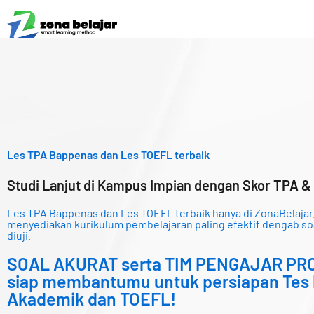
Lewati
ke
konten
Les TPA Bappenas dan Les TOEFL terbaik
Studi Lanjut di Kampus Impian dengan Skor TPA &
Les TPA Bappenas dan Les TOEFL terbaik hanya di ZonaBelajar.
menyediakan kurikulum pembelajaran paling efektif dengab soa
diuji.
SOAL AKURAT serta TIM PENGAJAR P
siap membantumu untuk persiapan Tes 
Akademik dan TOEFL!