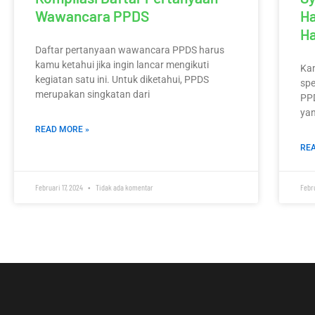
Wawancara PPDS
Ha
Ha
Daftar pertanyaan wawancara PPDS harus
kamu ketahui jika ingin lancar mengikuti
Ka
kegiatan satu ini. Untuk diketahui, PPDS
spe
merupakan singkatan dari
PPD
yan
READ MORE »
REA
Februari 17, 2024
Tidak ada komentar
Febru