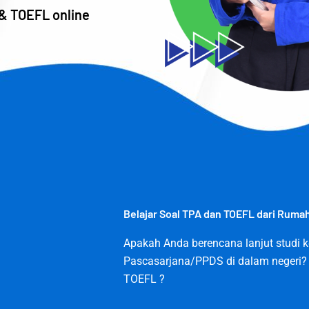
 & TOEFL online
Belajar Soal TPA dan TOEFL dari Rumah
Apakah Anda berencana lanjut studi k
Pascasarjana/PPDS di dalam negeri?
TOEFL ?