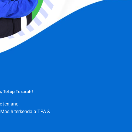
, Tetap Terarah!
e jenjang
 Masih terkendala TPA &