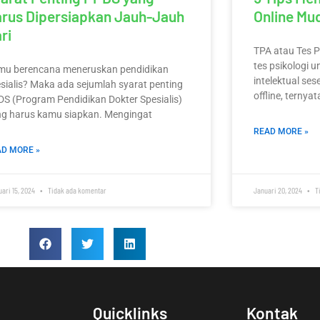
rus Dipersiapkan Jauh-Jauh
Online Mu
ri
TPA atau Tes 
tes psikologi
mu berencana meneruskan pendidikan
intelektual se
sialis? Maka ada sejumlah syarat penting
offline, ternyat
S (Program Pendidikan Dokter Spesialis)
g harus kamu siapkan. Mengingat
READ MORE »
D MORE »
ari 15, 2024
Tidak ada komentar
Januari 20, 2024
T
Quicklinks
Kontak