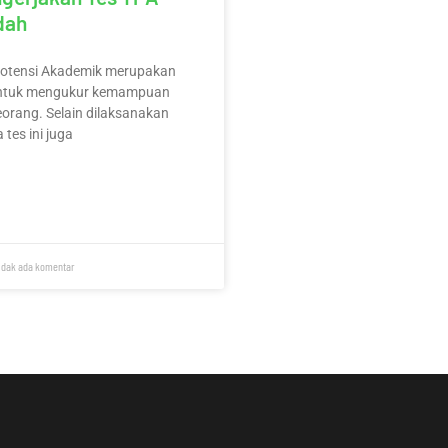
dah
Potensi Akademik merupakan
 untuk mengukur kemampuan
seorang. Selain dilaksanakan
a tes ini juga
idak ada komentar