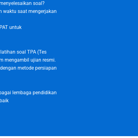
menyelesaikan soal?
n waktu saat mengerjakan
EPAT untuk
latihan soal TPA (Tes
m mengambil ujian resmi.
n dengan metode persiapan
ebagai lembaga pendidikan
rbaik