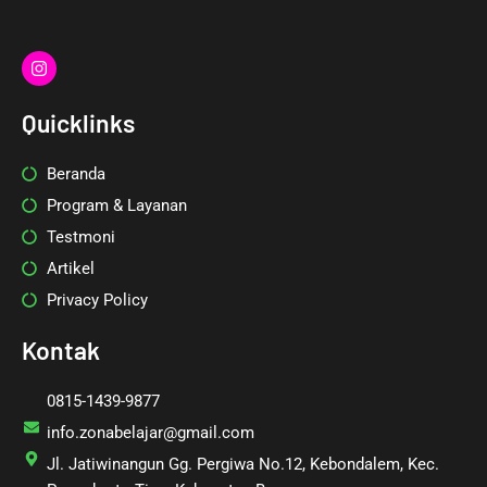
I
n
s
t
Quicklinks
a
g
r
Beranda
a
m
Program & Layanan
Testmoni
Artikel
Privacy Policy
Kontak
0815-1439-9877
info.zonabelajar@gmail.com
Jl. Jatiwinangun Gg. Pergiwa No.12, Kebondalem, Kec.