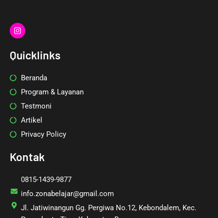
I
n
s
t
Quicklinks
a
g
r
Beranda
a
m
Program & Layanan
Testmoni
Artikel
Privacy Policy
Kontak
0815-1439-9877
info.zonabelajar@gmail.com
Jl. Jatiwinangun Gg. Pergiwa No.12, Kebondalem, Kec.