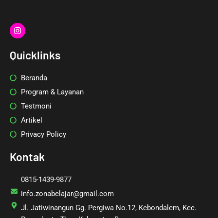
I
n
s
t
Quicklinks
a
g
r
Beranda
a
m
Program & Layanan
Testmoni
Artikel
Privacy Policy
Kontak
0815-1439-9877
info.zonabelajar@gmail.com
Jl. Jatiwinangun Gg. Pergiwa No.12, Kebondalem, Kec.