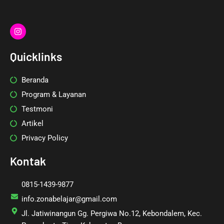
I
n
s
t
Quicklinks
a
g
r
Beranda
a
m
Program & Layanan
Testmoni
Artikel
Privacy Policy
Kontak
0815-1439-9877
info.zonabelajar@gmail.com
Jl. Jatiwinangun Gg. Pergiwa No.12, Kebondalem, Kec.