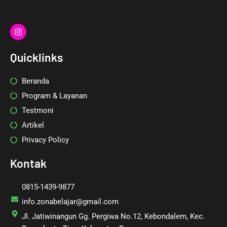
I
n
s
t
Quicklinks
a
g
r
Beranda
a
m
Program & Layanan
Testmoni
Artikel
Privacy Policy
Kontak
0815-1439-9877
info.zonabelajar@gmail.com
Jl. Jatiwinangun Gg. Pergiwa No.12, Kebondalem, Kec.