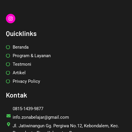
I
n
s
t
Quicklinks
a
g
r
Beranda
a
m
Program & Layanan
Testmoni
Artikel
Privacy Policy
Kontak
0815-1439-9877
info.zonabelajar@gmail.com
Jl. Jatiwinangun Gg. Pergiwa No.12, Kebondalem, Kec.